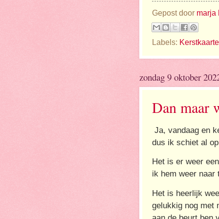
Gepost door
marja 
Labels:
Kerstkaart
zondag 9 oktober 202
Dan maar w
Ja, vandaag en ker
dus ik schiet al o
Het is er weer ee
ik hem weer naar t
Het is heerlijk we
gelukkig nog met 
aan de beurt ben 