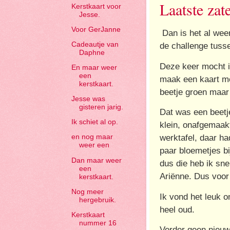
Laatste za
Kerstkaart voor
Jesse.
Voor GerJanne
Dan is het al weer
Cadeautje van
de challenge tus
Daphne
Deze keer mocht i
En maar weer
een
maak een kaart me
kerstkaart.
beetje groen maar 
Jesse was
gisteren jarig.
Dat was een beetje
Ik schiet al op.
klein, onafgemaakt
werktafel, daar h
en nog maar
weer een
paar bloemetjes bi
Dan maar weer
dus die heb ik sne
een
Ariënne. Dus voo
kerstkaart.
Nog meer
Ik vond het leuk o
hergebruik.
heel oud.
Kerstkaart
nummer 16
Verder geen nieuw