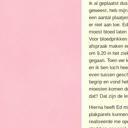
ik al geplaatst du
geweest, heb mijn
een aantal plaatj
er niet aan toe. 
moest bloed laten 
Voor bloedprikken
afspraak maken e
om 9.20 in het zi
gegaan. Toen we k
en ik ben toch hee
even tussen gesch
begrip en vond he
moesten komen dus.
dat!! Dat zijn de l
Hierna heeft Ed mi
plakparels kunnen 
realiseerde me ope