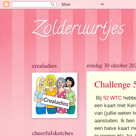
Zolderuurtjes
crealadies
zondag 30 oktober 20
Challenge
Bij
52 WTC
hebbe
een kaart met Ker
van (jullie weten 
aansluiten. Ik be
een halve kaart me
cheerfulsketches
te roepen Ha, ha.