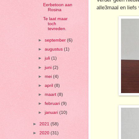
Eerbetoon aan
alle3maal en liefs 
Rosina
Te laat maar
toch
tevreden.
►
september
(6)
►
augustus
(1)
►
juli
(1)
►
juni
(2)
►
mei
(4)
►
april
(8)
►
maart
(8)
►
februari
(9)
►
januari
(10)
►
2021
(58)
►
2020
(31)