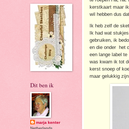
kerstkaart maar ik
wil hebben dus dat
Ik heb zelf de ske
Ik had wat stukjes
gebruiken, ik bedo
en die onder het d
een lange label te 
was kwam ik tot d
kerst snoep of koe
maar gelukkig zij
Dit ben ik
marja kenter
Netherlands