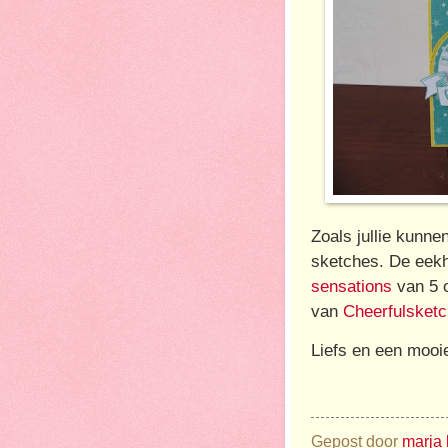
Zoals jullie kunne
sketches. De eekh
sensations
van 5 o
van
Cheerfulsket
Liefs en een mooi
Gepost door
marja 