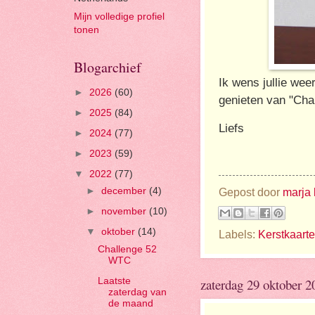
Mijn volledige profiel
tonen
Blogarchief
Ik wens jullie we
►
2026
(60)
genieten van "Cha
►
2025
(84)
Liefs
►
2024
(77)
►
2023
(59)
▼
2022
(77)
Gepost door
marja 
►
december
(4)
►
november
(10)
▼
oktober
(14)
Labels:
Kerstkaart
Challenge 52
WTC
Laatste
zaterdag 29 oktober 2
zaterdag van
de maand