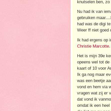
knutselen ben, zo 
Nu had ik van iema
gebruiken maar....h
had was de digi te 
Weer ff niet goed 
Ik had ergens op 
Christie Marcotte
.
Het is mijn 39e ke
opeens wel tot de 
kaart of 10 voor 
Ik ga nog maar eve
was een beetje aa
vond en hem via w
vragen wat zij er v
dat vond ik vanmo
omdat ik een heel 