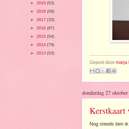
►
2019
(53)
►
2018
(59)
►
2017
(33)
►
2016
(87)
►
2015
(54)
►
2014
(79)
►
2013
(53)
Gepost door
marja 
donderdag 27 oktober
Kerstkaart 
Nog steeds ben ik 