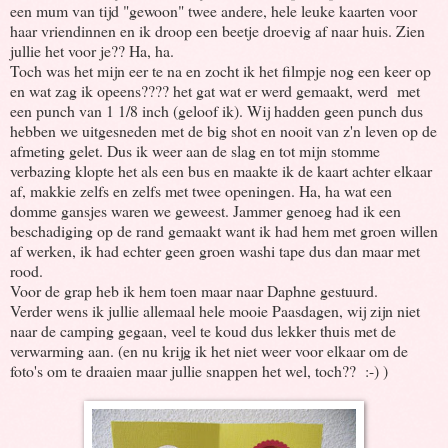
een mum van tijd "gewoon" twee andere, hele leuke kaarten voor
haar vriendinnen en ik droop een beetje droevig af naar huis. Zien
jullie het voor je?? Ha, ha.
Toch was het mijn eer te na en zocht ik het filmpje nog een keer op
en wat zag ik opeens???? het gat wat er werd gemaakt, werd met
een punch van 1 1/8 inch (geloof ik). Wij hadden geen punch dus
hebben we uitgesneden met de big shot en nooit van z'n leven op de
afmeting gelet. Dus ik weer aan de slag en tot mijn stomme
verbazing klopte het als een bus en maakte ik de kaart achter elkaar
af, makkie zelfs en zelfs met twee openingen. Ha, ha wat een
domme gansjes waren we geweest. Jammer genoeg had ik een
beschadiging op de rand gemaakt want ik had hem met groen willen
af werken, ik had echter geen groen washi tape dus dan maar met
rood.
Voor de grap heb ik hem toen maar naar Daphne gestuurd.
Verder wens ik jullie allemaal hele mooie Paasdagen, wij zijn niet
naar de camping gegaan, veel te koud dus lekker thuis met de
verwarming aan. (en nu krijg ik het niet weer voor elkaar om de
foto's om te draaien maar jullie snappen het wel, toch?? :-) )