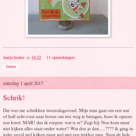
marja kenter
op
14:32
11 opmerkingen:
Delen
zaterdag 1 april 2017
Schrik!
Dat was me schrikken woensdagavond. Mijn man gaat om een uur
of half acht even naar boven om iets weg te brengen, hoor ik opeens
een kreet: MAR! dus ik roepen: wat is er? Zegt hij: Nou kom maar
niet kijken alles staat onder water!! Wat doe je dan.....???? ik ging in
ieder geval wel kijken maar wel met een trekker mee. Staat de hele