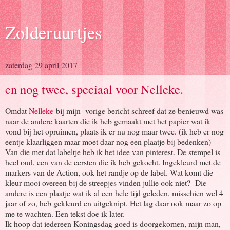
Zolderuurtjes
zaterdag 29 april 2017
en nog twee, speciaal voor Nelleke.
Omdat
Nelleke
bij mijn vorige bericht schreef dat ze benieuwd was
naar de andere kaarten die ik heb gemaakt met het papier wat ik
vond bij het opruimen, plaats ik er nu nog maar twee. (ik heb er nog
eentje klaarliggen maar moet daar nog een plaatje bij bedenken)
Van die met dat labeltje heb ik het idee van pinterest. De stempel is
heel oud, een van de eersten die ik heb gekocht. Ingekleurd met de
markers van de Action, ook het randje op de label. Wat komt die
kleur mooi overeen bij de streepjes vinden jullie ook niet? Die
andere is een plaatje wat ik al een hele tijd geleden, misschien wel 4
jaar of zo, heb gekleurd en uitgeknipt. Het lag daar ook maar zo op
me te wachten. Een tekst doe ik later.
Ik hoop dat iedereen Koningsdag goed is doorgekomen, mijn man,