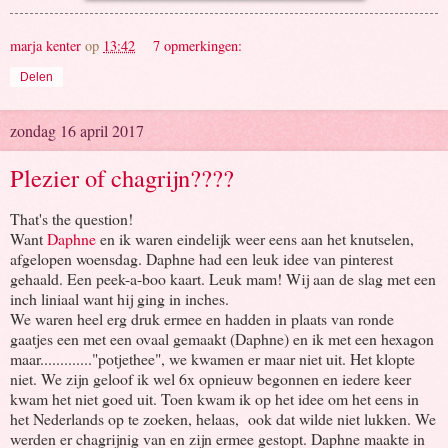
marja kenter
op
13:42
7 opmerkingen:
Delen
zondag 16 april 2017
Plezier of chagrijn????
That's the question!
Want
Daphne
en ik waren eindelijk weer eens aan het knutselen,
afgelopen woensdag. Daphne had een leuk idee van pinterest
gehaald. Een peek-a-boo kaart. Leuk mam! Wij aan de slag met een
inch liniaal want hij ging in inches.
We waren heel erg druk ermee en hadden in plaats van ronde
gaatjes een met een ovaal gemaakt (Daphne) en ik met een hexagon
maar............."potjethee", we kwamen er maar niet uit. Het klopte
niet. We zijn geloof ik wel 6x opnieuw begonnen en iedere keer
kwam het niet goed uit. Toen kwam ik op het idee om het eens in
het Nederlands op te zoeken, helaas, ook dat wilde niet lukken. We
werden er chagrijnig van en zijn ermee gestopt. Daphne maakte in