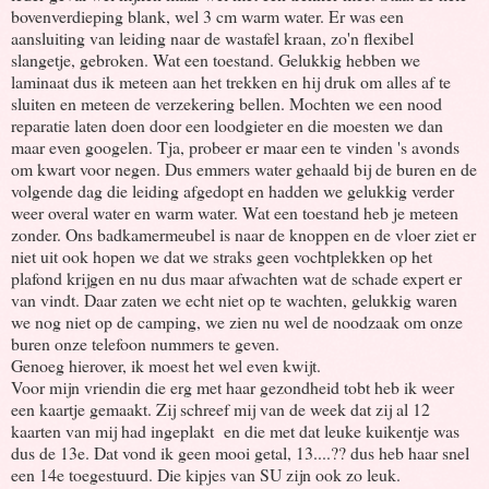
bovenverdieping blank, wel 3 cm warm water. Er was een
aansluiting van leiding naar de wastafel kraan, zo'n flexibel
slangetje, gebroken. Wat een toestand. Gelukkig hebben we
laminaat dus ik meteen aan het trekken en hij druk om alles af te
sluiten en meteen de verzekering bellen. Mochten we een nood
reparatie laten doen door een loodgieter en die moesten we dan
maar even googelen. Tja, probeer er maar een te vinden 's avonds
om kwart voor negen. Dus emmers water gehaald bij de buren en de
volgende dag die leiding afgedopt en hadden we gelukkig verder
weer overal water en warm water. Wat een toestand heb je meteen
zonder. Ons badkamermeubel is naar de knoppen en de vloer ziet er
niet uit ook hopen we dat we straks geen vochtplekken op het
plafond krijgen en nu dus maar afwachten wat de schade expert er
van vindt. Daar zaten we echt niet op te wachten, gelukkig waren
we nog niet op de camping, we zien nu wel de noodzaak om onze
buren onze telefoon nummers te geven.
Genoeg hierover, ik moest het wel even kwijt.
Voor mijn vriendin die erg met haar gezondheid tobt heb ik weer
een kaartje gemaakt. Zij schreef mij van de week dat zij al 12
kaarten van mij had ingeplakt en die met dat leuke kuikentje was
dus de 13e. Dat vond ik geen mooi getal, 13....?? dus heb haar snel
een 14e toegestuurd. Die kipjes van SU zijn ook zo leuk.